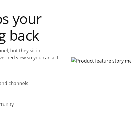
s your
g back
el, but they sit in
verned view so you can act
and channels
tunity