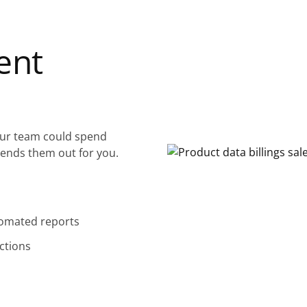
ient
our team could spend
ends them out for you.
utomated reports
ctions