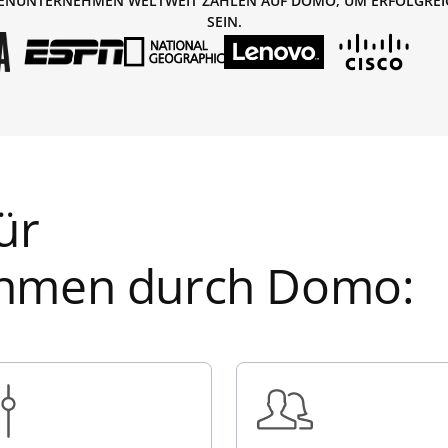
ENUNTERNEHMEN WELTWEIT ZÄHLEN AUF DOMO, UM ERFOLGREI
SEIN.
ür
hmen durch Domo: