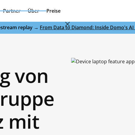
Partner
Über
Preise
ivestream replay →
From Data to Diamond: Inside Domo's AI 
g von
lgruppe
 mit