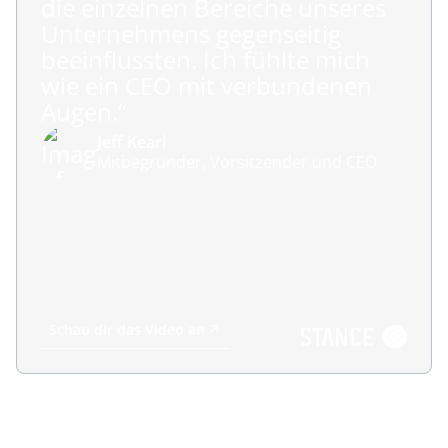
die einzelnen Bereiche unseres
Unternehmens gegenseitig
beeinflussten. Ich fühlte mich
wie ein CEO mit verbundenen
Augen.“
Jeff Kearl
Mitbegründer, Vorsitzender und CEO
Schau dir das Video an