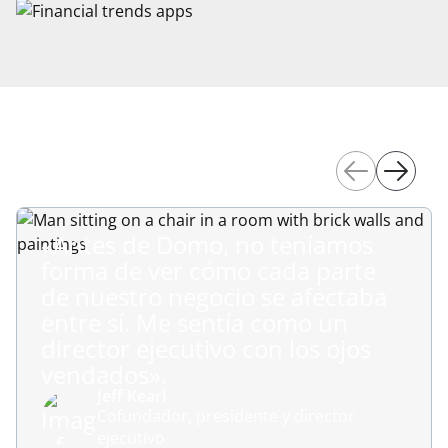
«Antes de Domo, no teníamos
forma de ver cómo cada parte
de nuestro negocio se afectaba
entre sí. Me sentía como un
director ejecutivo con los ojos
vendados».
Jeff Kearl
Cofundador, presidente y director
ejecutivo