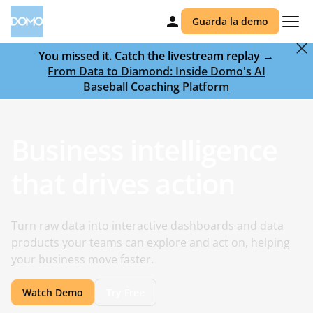
Guarda la demo
You missed it. Catch the livestream replay →
From Data to Diamond: Inside Domo's AI
Baseball Coaching Platform
Business intelligence
that drives action
Turn raw data into interactive dashboards and data
products your teams can explore and act on, helping
your business move faster.
Watch Demo
Try Free