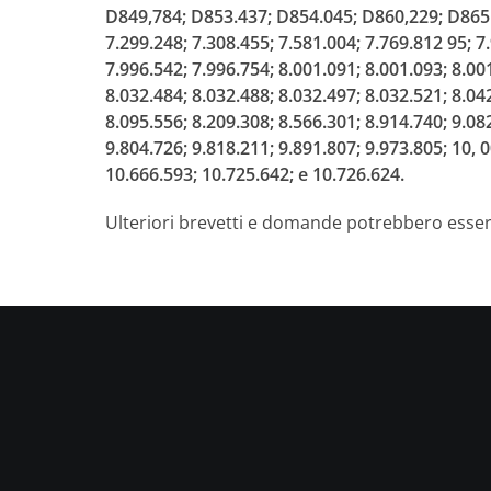
D849,784; D853.437; D854.045; D860,229; D865.7
7.299.248; 7.308.455; 7.581.004; 7.769.812 95; 7
7.996.542; 7.996.754; 8.001.091; 8.001.093; 8.00
8.032.484; 8.032.488; 8.032.497; 8.032.521; 8.04
8.095.556; 8.209.308; 8.566.301; 8.914.740; 9.08
9.804.726; 9.818.211; 9.891.807; 9.973.805; 10, 
10.666.593; 10.725.642; e 10.726.624.
Ulteriori brevetti e domande potrebbero essere 