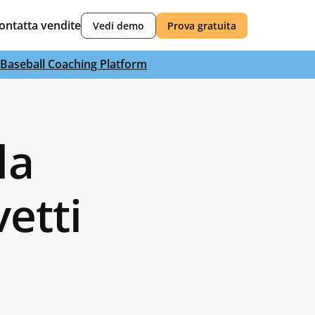
ontatta vendite
Vedi demo
Prova gratuita
Baseball Coaching Platform
la
etti