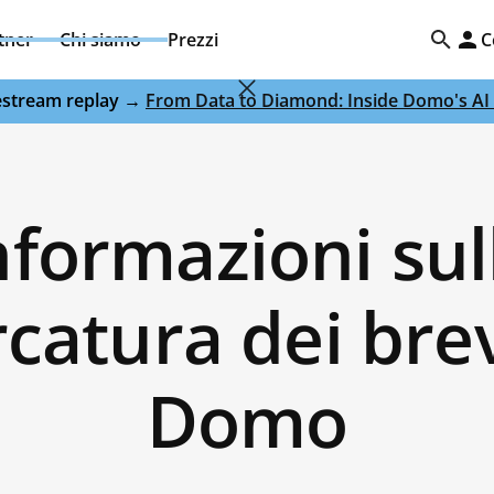
tner
Chi siamo
Prezzi
C
ivestream replay →
From Data to Diamond: Inside Domo's AI 
nformazioni sul
catura dei brev
Domo