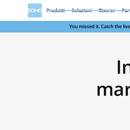
Prodotti
Soluzioni
Risorse
Par
You missed it. Catch the l
I
mar