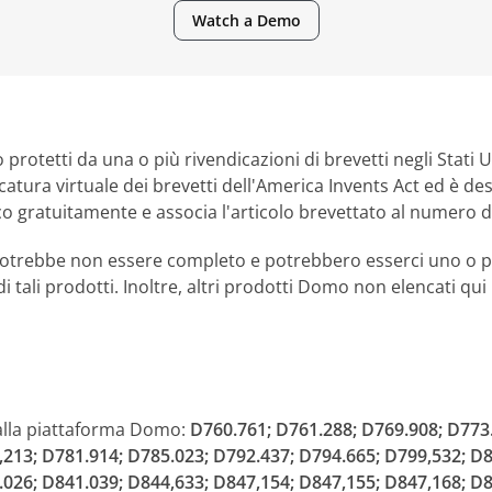
Watch a Demo
 protetti da una o più rivendicazioni di brevetti negli Stati 
catura virtuale dei brevetti dell'America Invents Act ed è des
co gratuitamente e associa l'articolo brevettato al numero de
 potrebbe non essere completo e potrebbero esserci uno o pi
di tali prodotti. Inoltre, altri prodotti Domo non elencati q
i alla piattaforma Domo:
D760.761; D761.288; D769.908; D773.
,213; D781.914; D785.023; D792.437; D794.665; D799,532; D8
.026; D841.039; D844,633; D847,154; D847,155; D847,168; D8