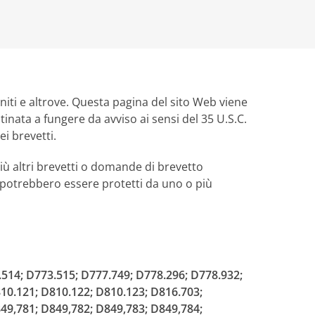
Uniti e altrove. Questa pagina del sito Web viene
tinata a fungere da avviso ai sensi del 35 U.S.C.
i brevetti.
ù altri brevetti o domande di brevetto
ui potrebbero essere protetti da uno o più
514; D773.515; D777.749; D778.296; D778.932;
10.121; D810.122; D810.123; D816.703;
49,781; D849,782; D849,783; D849,784;