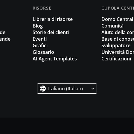
RISORSE
CUPOLA CENT
Libreria di risorse
Domo Central
Blog
Comunità
nde
Storie dei clienti
Aiuto della c
iende
Eventi
Base di conos
Grafici
Sviluppatore
Glossario
Università D
AI Agent Templates
Certificazioni
Italiano (Italian)