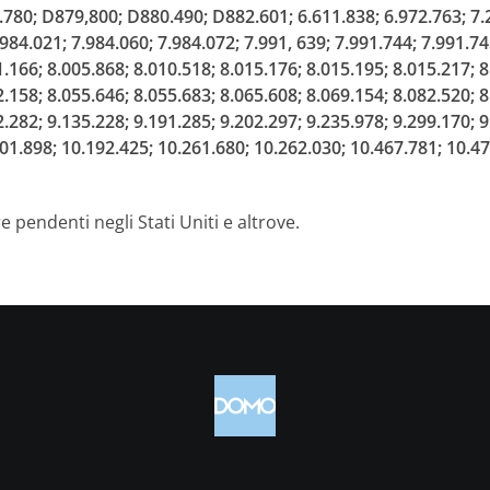
80; D879,800; D880.490; D882.601; 6.611.838; 6.972.763; 7.24
.984.021; 7.984.060; 7.984.072; 7.991, 639; 7.991.744; 7.991.74
1.166; 8.005.868; 8.010.518; 8.015.176; 8.015.195; 8.015.217; 8
2.158; 8.055.646; 8.055.683; 8.065.608; 8.069.154; 8.082.520; 8
2.282; 9.135.228; 9.191.285; 9.202.297; 9.235.978; 9.299.170; 9
001.898; 10.192.425; 10.261.680; 10.262.030; 10.467.781; 10.4
pendenti negli Stati Uniti e altrove.