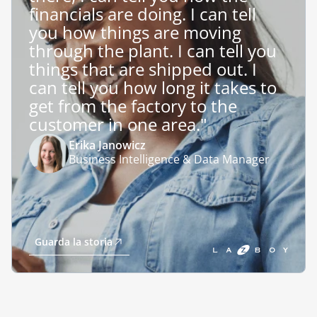
financials are doing. I can tell
you how things are moving
through the plant. I can tell you
things that are shipped out. I
can tell you how long it takes to
get from the factory to the
customer in one area."
Erika Janowicz
Business Intelligence & Data Manager
Guarda la storia