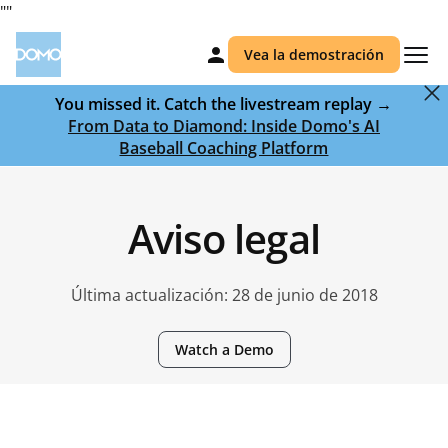
"
"
Vea la demostración
You missed it. Catch the livestream replay →
From Data to Diamond: Inside Domo's AI
Baseball Coaching Platform
Aviso legal
Última actualización: 28 de junio de 2018
Watch a Demo