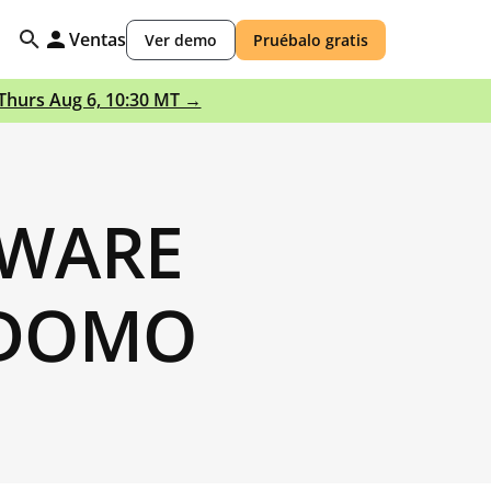
Ventas
Ver demo
Pruébalo gratis
 Thurs Aug 6, 10:30 MT →
TWARE
 DOMO