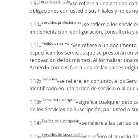
Tercero permitido
1,9»
«se refiere a una entidad con
obligaciones con usted o sus Filiales y no es 
Servicios profesionales
1,10»
«se refiere a los servici
implementación, configuración, consultoría y 
Pedido de servicio
1,11»
«se refiere a un documento d
especifican los servicios que se prestarán en 
renovación de los mismos. Al formalizar una or
Acuerdo como si fuera una de las partes origi
Servicios
1,12»
«se refiere, en conjunto, a los Serv
identificado en una orden de servicio o al que
Datos del suscriptor
1,13»
«significa cualquier dato
de los Servicios de Suscripción, por usted o s
Tarifas de suscripción
1,14»
«se refiere a las tarifas 
Servicios de suscripción
1,15»
«se refiere al servici