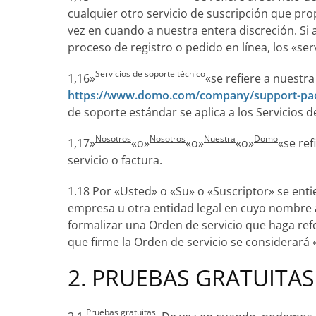
cualquier otro servicio de suscripción que pro
vez en cuando a nuestra entera discreción. S
proceso de registro o pedido en línea, los «se
Servicios de soporte técnico
1,16»
«se refiere a nuestr
https://www.domo.com/company/support-pa
de soporte estándar se aplica a los Servicios d
Nosotros
Nosotros
Nuestra
Domo
1,17»
«o»
«o»
«o»
«se ref
servicio o factura.
1.18 Por «Usted» o «Su» o «Suscriptor» se entie
empresa u otra entidad legal en cuyo nombre ac
formalizar una Orden de servicio que haga refe
que firme la Orden de servicio se considerará 
2. PRUEBAS GRATUITAS
Pruebas gratuitas