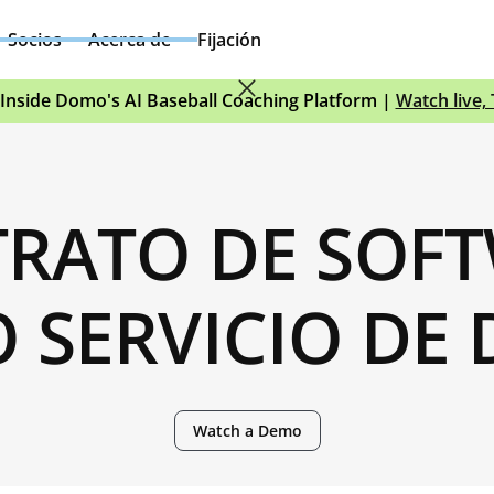
Socios
Acerca de
Fijación
Inside Domo's AI Baseball Coaching Platform |
Watch live,
RATO DE SOF
 SERVICIO DE
Watch a Demo