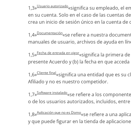
Usuario autorizado
1,3»
«significa su empleado, el e
en su cuenta. Solo en el caso de las cuentas de
crea un inicio de sesión único en la cuenta de 
Documentación
1,4»
«se refiere a nuestra document
manuales de usuario, archivos de ayuda en línea
Fecha de entrada en vigor
1,5»
«significa la primera de
presente Acuerdo y (b) la fecha en que acceda 
Cliente final
1,6»
«significa una entidad que es su c
Afiliado y no es nuestro competidor.
Software instalado
1,7»
«se refiere a los componente
o de los usuarios autorizados, incluidos, ent
Aplicación que no es Domo
1,8»
«se refiere a una apli
y que puede figurar en la tienda de aplicacio