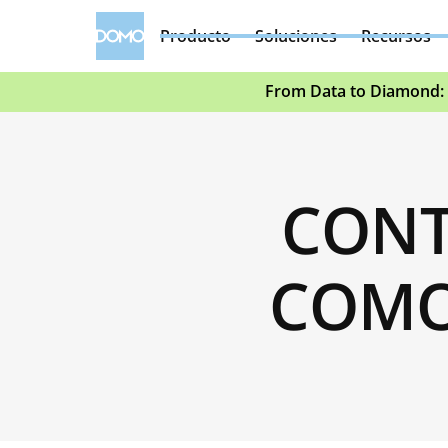
Producto
Soluciones
Recursos
From Data to Diamond: 
CONT
COMO