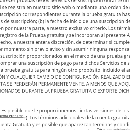
frecer pruebas de los Servicios de suscripción durante un 
Si se registra en nuestro sitio web o mediante una orden de
scripción correspondientes durante la prueba gratuita hasta:
ios de suscripción; (b) la fecha de inicio de una suscripción 
sión por nuestra parte, a nuestro exclusivo criterio. Los tér
registro de la Prueba gratuita y se incorporan al presente 
echo, a nuestra entera discreción, de determinar si cumples
uier momento sin previo aviso y sin asumir ninguna responsa
 de suscripción proporcionados en el marco de una prueba gra
comprar una suscripción de pago para dichos Servicios de su
 prueba gratuita para ningún otro propósito, incluido el 
ÓN Y CUALQUIER CAMBIO DE CONFIGURACIÓN REALIZADO E
TA SE PERDERÁN PERMANENTEMENTE, A MENOS QUE ADQUI
IONADOS DURANTE LA PRUEBA GRATUITA O EXPORTE DICHO
. Es posible que le proporcionemos ciertas versiones de los
uenta gratuitos
»). Los términos adicionales de la cuenta gratuit
Cuenta Gratuita y es posible que aparezcan términos y condi
Términos adicionales